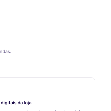
ndas.
digitais da loja