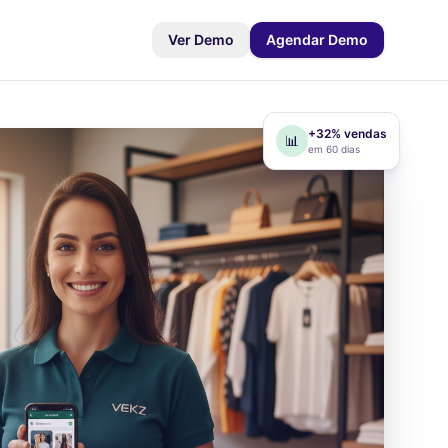
Ver Demo
Agendar Demo
+32% vendas
📊
em 60 dias